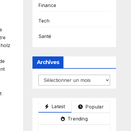
Finance
Tech
e
Santé
tre
cholz
 de
Archives
ont
Archives
t
Latest
Popular
Trending