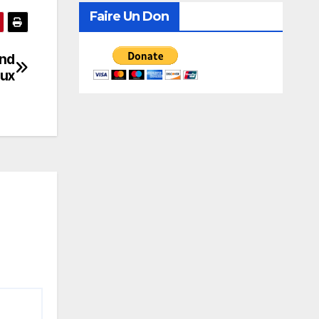
recherche de consensus
Faire Un Don
end
aux