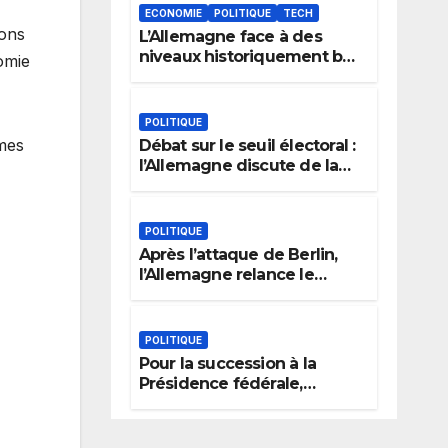
ECONOMIE
POLITIQUE
TECH
vons
L’Allemagne face à des
niveaux historiquement bas
omie
du Rhin : le dilemme des
aménagements fluviaux
POLITIQUE
rmes
Débat sur le seuil électoral :
l’Allemagne discute de la
règle des 5 %
POLITIQUE
Après l’attaque de Berlin,
l’Allemagne relance le
débat sur l’extrémisme et la
justice
POLITIQUE
Pour la succession à la
Présidence fédérale,
l’Allemagne prend en
compte l’expérience
politique, le genre et la