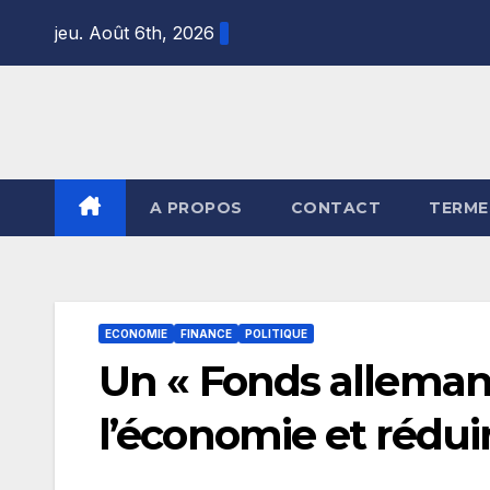
Skip
jeu. Août 6th, 2026
to
content
A PROPOS
CONTACT
TERME
ECONOMIE
FINANCE
POLITIQUE
Un « Fonds alleman
l’économie et rédui