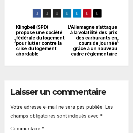
Klingbeil (SPD)
L’Allemagne s’attaque
Navigation
propose une société
à la volatilité des prix
fédérale du logement
des carburants en
de
pour lutter contre la
cours de journée
crise du logement
grâce à un nouveau
l’article
abordable
cadre réglementaire
Laisser un commentaire
Votre adresse e-mail ne sera pas publiée.
Les
champs obligatoires sont indiqués avec
*
Commentaire
*