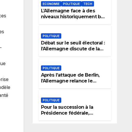
ECONOMIE
POLITIQUE
TECH
L’Allemagne face à des
ces
niveaux historiquement bas
du Rhin : le dilemme des
aménagements fluviaux
es
POLITIQUE
Débat sur le seuil électoral :
-
l’Allemagne discute de la
règle des 5 %
due
POLITIQUE
Après l’attaque de Berlin,
rise
l’Allemagne relance le
débat sur l’extrémisme et la
odèle
justice
anté
POLITIQUE
Pour la succession à la
Présidence fédérale,
l’Allemagne prend en
compte l’expérience
politique, le genre et la