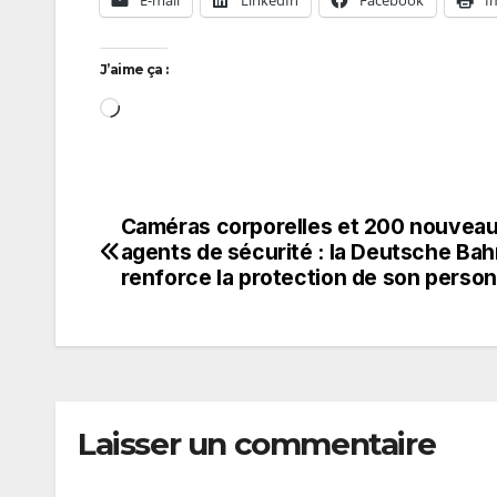
E-mail
LinkedIn
Facebook
I
J’aime ça :
Chargement…
Caméras corporelles et 200 nouvea
Navigation
agents de sécurité : la Deutsche Bah
de
renforce la protection de son person
l’article
Laisser un commentaire