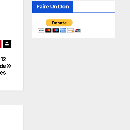
recherche de consensus
Faire Un Don
 12
nde
ues