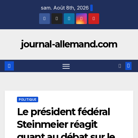
Skip
sam. Août 8th, 2026
to
content
journal-allemand.com
POLITIQUE
Le président fédéral
Steinmeier réagit
quant au débat sur le