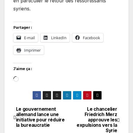
en particulier le retour des ressortissants
syriens.
Partager :
E-mail
LinkedIn
Facebook
Imprimer
J’aime ça :
Chargement…
Le gouvernement
Le chancelier
Navigation
allemand lance une
Friedrich Merz
initiative pour réduire
approuve les
de
la bureaucratie
expulsions vers la
Syrie