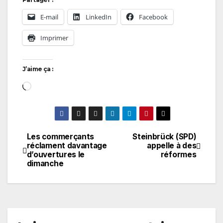
E-mail
LinkedIn
Facebook
Imprimer
J’aime ça :
Chargement…
Les commerçants
Steinbrück (SPD)
Navigation
réclament davantage
appelle à des
d’ouvertures le
réformes
de
dimanche
l’article