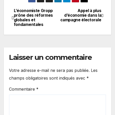
L’économiste Gropp
Appel à plus
Navigation
prône des réformes
d’économie dans la
globales et
campagne électorale
de
fondamentales
l’article
Laisser un commentaire
Votre adresse e-mail ne sera pas publiée.
Les
champs obligatoires sont indiqués avec
*
Commentaire
*