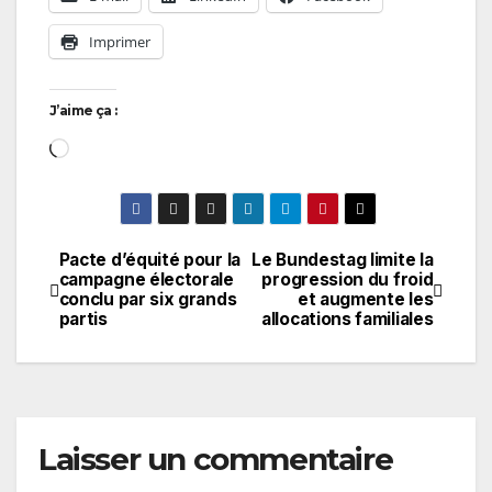
Imprimer
J’aime ça :
Chargement…
Pacte d’équité pour la
Le Bundestag limite la
Navigation
campagne électorale
progression du froid
conclu par six grands
et augmente les
de
partis
allocations familiales
l’article
Laisser un commentaire