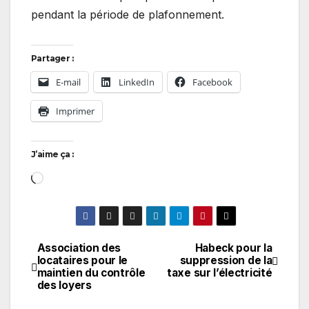
pendant la période de plafonnement.
Partager :
E-mail
LinkedIn
Facebook
Imprimer
J’aime ça :
Chargement…
Association des
Habeck pour la
Navigation
locataires pour le
suppression de la
maintien du contrôle
taxe sur l’électricité
de
des loyers