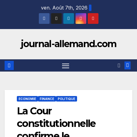
Skip
ven. Août 7th, 2026
to
content
journal-allemand.com
ECONOMIE
FINANCE
POLITIQUE
La Cour
constitutionnelle
confirme le