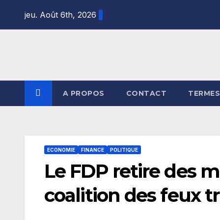
Skip
jeu. Août 6th, 2026
to
content
A PROPOS
CONTACT
TERMES
ECONOMIE
FINANCE
POLITIQUE
Le FDP retire des mi
coalition des feux t