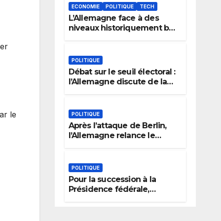
ECONOMIE
POLITIQUE
TECH
L’Allemagne face à des
niveaux historiquement bas
du Rhin : le dilemme des
ner
aménagements fluviaux
POLITIQUE
Débat sur le seuil électoral :
l’Allemagne discute de la
règle des 5 %
ar le
POLITIQUE
Après l’attaque de Berlin,
l’Allemagne relance le
débat sur l’extrémisme et la
justice
POLITIQUE
Pour la succession à la
Présidence fédérale,
l’Allemagne prend en
compte l’expérience
politique, le genre et la