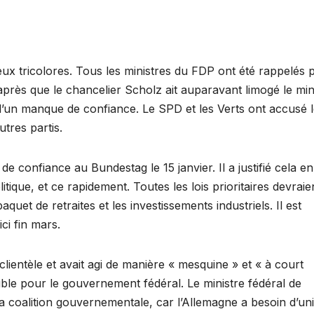
 feux tricolores. Tous les ministres du FDP ont été rappelés 
s après que le chancelier Scholz ait auparavant limogé le min
 d’un manque de confiance. Le SPD et les Verts ont accusé 
utres partis.
de confiance au Bundestag le 15 janvier. Il a justifié cela en
itique, et ce rapidement. Toutes les lois prioritaires devraie
uet de retraites et les investissements industriels. Il est
ici fin mars.
lientèle et avait agi de manière « mesquine » et « à court
sible pour le gouvernement fédéral. Le ministre fédéral de
la coalition gouvernementale, car l’Allemagne a besoin d’uni