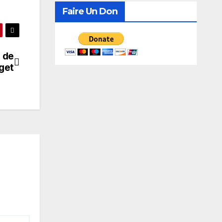
recherche de consensus
Faire Un Don
t de
get