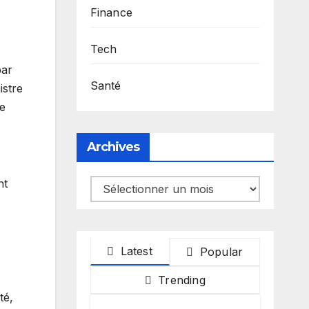
Finance
Tech
par
Santé
istre
le
Archives
nt
Archives
Latest
Popular
Trending
té,