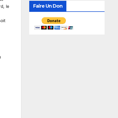
recherche de consensus
Faire Un Don
d, le
oit
u