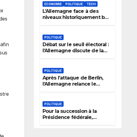
ECONOMIE
POLITIQUE
TECH
ux
L’Allemagne face à des
niveaux historiquement bas
 des
du Rhin : le dilemme des
aménagements fluviaux
POLITIQUE
afin
Débat sur le seuil électoral :
l’Allemagne discute de la
ssus
règle des 5 %
POLITIQUE
Après l’attaque de Berlin,
l’Allemagne relance le
débat sur l’extrémisme et la
stre
justice
POLITIQUE
Pour la succession à la
Présidence fédérale,
l’Allemagne prend en
compte l’expérience
politique, le genre et la
de