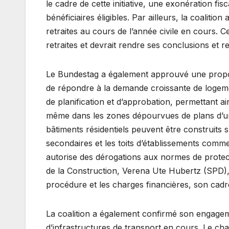
le cadre de cette initiative, une exonération f
bénéficiaires éligibles. Par ailleurs, la coalit
retraites au cours de l’année civile en cours. C
retraites et devrait rendre ses conclusions et r
Le Bundestag a également approuvé une propositi
de répondre à la demande croissante de logement
de planification et d’approbation, permettant ai
même dans les zones dépourvues de plans d’urba
bâtiments résidentiels peuvent être construits 
secondaires et les toits d’établissements comme
autorise des dérogations aux normes de protectio
de la Construction, Verena Ute Hubertz (SPD), 
procédure et les charges financières, son cadr
La coalition a également confirmé son engageme
d’infrastructures de transport en cours. Le ch