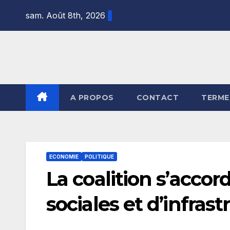
Skip
sam. Août 8th, 2026
to
content
A PROPOS
CONTACT
TERME
ECONOMIE
POLITIQUE
La coalition s’accor
sociales et d’infras