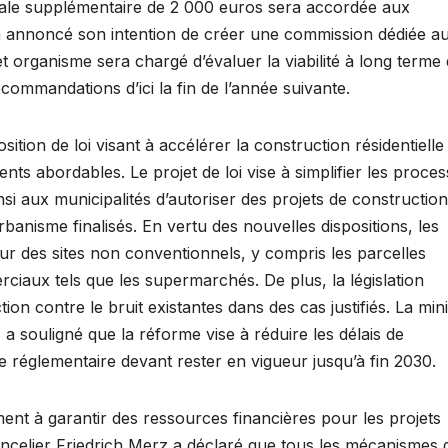
iscale supplémentaire de 2 000 euros sera accordée aux
ion a annoncé son intention de créer une commission dédiée a
et organisme sera chargé d’évaluer la viabilité à long terme
ecommandations d’ici la fin de l’année suivante.
on de loi visant à accélérer la construction résidentielle 
s abordables. Le projet de loi vise à simplifier les proce
nsi aux municipalités d’autoriser des projets de construction
nisme finalisés. En vertu des nouvelles dispositions, les
sur des sites non conventionnels, y compris les parcelles
rciaux tels que les supermarchés. De plus, la législation
n contre le bruit existantes dans des cas justifiés. La mini
a souligné que la réforme vise à réduire les délais de
e réglementaire devant rester en vigueur jusqu’à fin 2030.
nt à garantir des ressources financières pour les projets
ancelier Friedrich Merz a déclaré que tous les mécanismes 